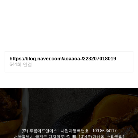
https://blog.naver.com/aoaaoa-/223207018019
644회 연결
(주) 푸름에프앤에스 l 사업자등록번호 : 109-86-34117
서울특별시 금천구 디지털로9길 99, 1014호(가산동, 스타밸리)